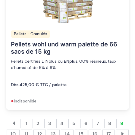
Pellets - Granulés
Pellets wohl und warm palette de 66
sacs de 15 kg
Pellets certifiés DINplus ou ENplus,100% résineux, taux
d'humidité de 6% à 8%.
Dès 425,00 € TTC / palette
•
Indisponible
1
2
3
4
5
6
7
8
9
10
11
12
13
14
15
16
17