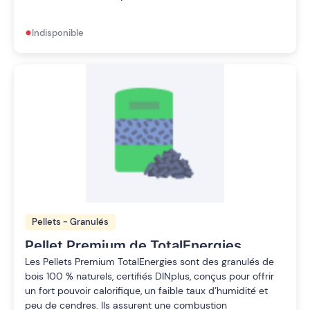
•
Indisponible
Pellets - Granulés
Pellet Premium de TotalEnergies
palette de 66 sacs de 15kg
Les Pellets Premium TotalEnergies sont des granulés de
bois 100 % naturels, certifiés DINplus, conçus pour offrir
un fort pouvoir calorifique, un faible taux d’humidité et
peu de cendres. Ils assurent une combustion