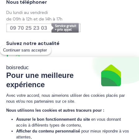
Nous téléphoner
Du lundi au vendredi
de 09h à 12h et de 14h à 17h
09 70 25 23 03
Suivez notre actualité
Continuer sans accepter
boisreduc
Pour une meilleure
Inscrivez-vous à la newsletter
boisreduc
expérience
Avec votre accord, nous aimerions utiliser des cookies placés par
nous et/ou nos partenaires sur ce site.
M'inscrire
Nous utilisons les cookies et autres traceurs pour :
Assurer le bon fonctionnement du site
en vous donnant
J'accepte
la politique de données personnelles
de boisreduc.
accès à différents types de contenu,
Afficher du contenu personnalisé
pour mieux répondre à vos
attentes,