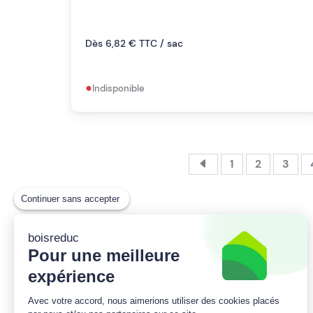
Dès 6,82 € TTC / sac
•
Indisponible
1
2
3
Continuer sans accepter
boisreduc
Pour une meilleure
expérience
Partout en France, un large choix de bois
de chauffage de qualité livré par des
Avec votre accord, nous aimerions utiliser des cookies placés