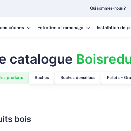
Qui sommes-nous ?
t des bûches
Entretien et ramonage
Installation de 
e catalogue
Boisred
les produits
Buches
Buches densifiées
Pellets - Gr
its bois