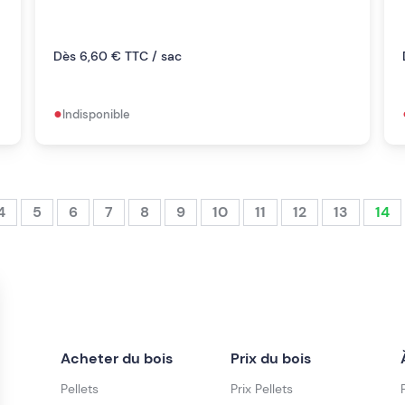
Dès 6,60 € TTC / sac
•
Indisponible
4
5
6
7
8
9
10
11
12
13
14
Acheter du bois
Prix du bois
Pellets
Prix Pellets