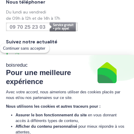
Nous téléphoner
Du lundi au vendredi
de 09h à 12h et de 14h à 17h
09 70 25 23 03
Suivez notre actualité
Continuer sans accepter
boisreduc
Pour une meilleure
Inscrivez-vous à la newsletter
boisreduc
expérience
Avec votre accord, nous aimerions utiliser des cookies placés par
nous et/ou nos partenaires sur ce site.
M'inscrire
Nous utilisons les cookies et autres traceurs pour :
Assurer le bon fonctionnement du site
en vous donnant
J'accepte
la politique de données personnelles
de boisreduc.
accès à différents types de contenu,
Afficher du contenu personnalisé
pour mieux répondre à vos
attentes,