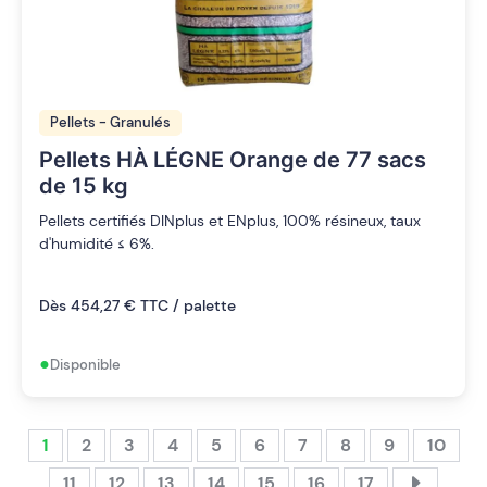
Pellets - Granulés
Pellets HÀ LÉGNE Orange de 77 sacs
de 15 kg
Pellets certifiés DINplus et ENplus, 100% résineux, taux
d'humidité ≤ 6%.
Dès 454,27 € TTC / palette
•
Disponible
1
2
3
4
5
6
7
8
9
10
11
12
13
14
15
16
17