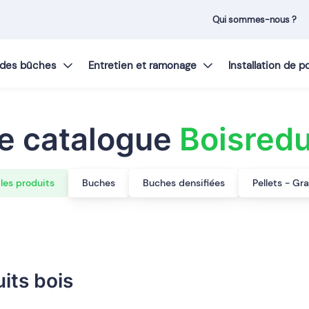
Qui sommes-nous ?
t des bûches
Entretien et ramonage
Installation de 
e catalogue
Boisred
les produits
Buches
Buches densifiées
Pellets - Gr
its bois