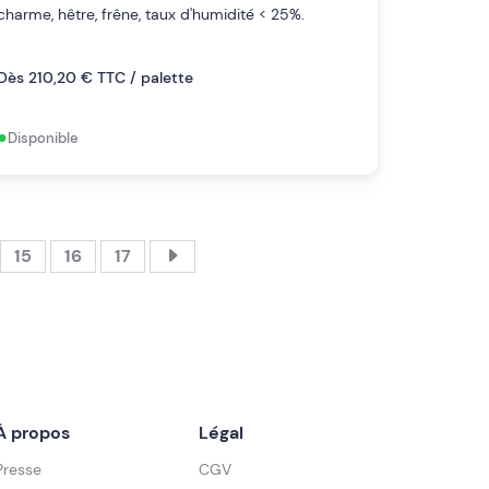
charme, hêtre, frêne, taux d'humidité < 25%.
Dès 210,20 € TTC / palette
•
Disponible
15
16
17
À propos
Légal
Presse
CGV