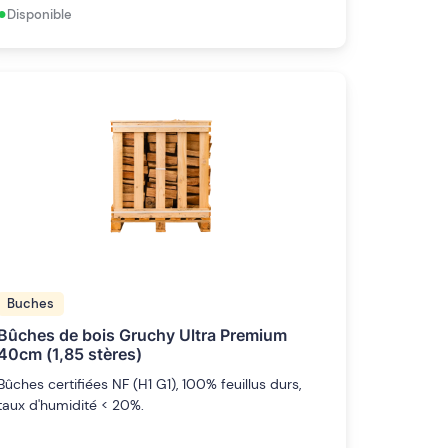
•
Disponible
Buches
Bûches de bois Gruchy Ultra Premium
40cm (1,85 stères)
Bûches certifiées NF (H1 G1), 100% feuillus durs,
taux d'humidité < 20%.