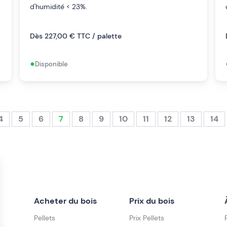
d'humidité < 23%.
Dès 227,00 € TTC / palette
•
Disponible
4
5
6
7
8
9
10
11
12
13
14
Acheter du bois
Prix du bois
Pellets
Prix Pellets