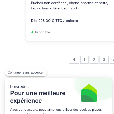
Bûches non certifiées , chêne, charme et hêtre,
taux d'humidité environ 25%.
Dès 228,00 € TTC / palette
•
Disponible
1
2
3
Continuer sans accepter
boisreduc
Pour une meilleure
expérience
Partout en France, un large choix de bois
de chauffage de qualité livré par des
Avec votre accord, nous aimerions utiliser des cookies placés