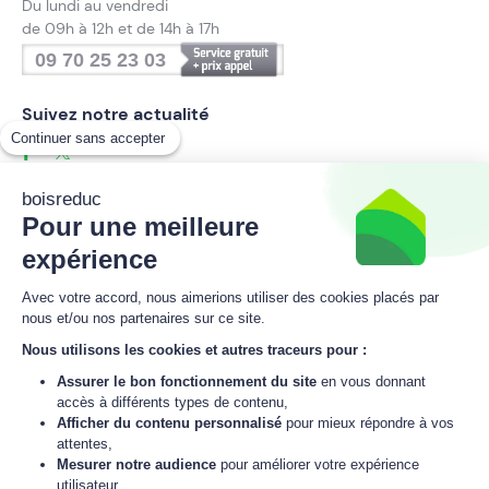
Du lundi au vendredi
de 09h à 12h et de 14h à 17h
09 70 25 23 03
Suivez notre actualité
Continuer sans accepter
boisreduc
Pour une meilleure
Inscrivez-vous à la newsletter
boisreduc
expérience
Avec votre accord, nous aimerions utiliser des cookies placés par
nous et/ou nos partenaires sur ce site.
M'inscrire
Nous utilisons les cookies et autres traceurs pour :
Assurer le bon fonctionnement du site
en vous donnant
J'accepte
la politique de données personnelles
de boisreduc.
accès à différents types de contenu,
Afficher du contenu personnalisé
pour mieux répondre à vos
attentes,
© 2021 - 2026 boisreduc
Mesurer notre audience
pour améliorer votre expérience
L'énergie est notre avenir,
économisons-là !
utilisateur,