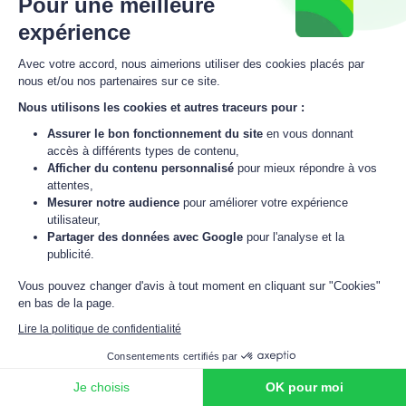
Pour une meilleure
l’empêchement est définitif, le contrat est résolu de
plein droit et les parties sont libérées de leurs
expérience
obligations dans les conditions prévues aux articles
Avec votre accord, nous aimerions utiliser des cookies placés par
1351 et 1351-1 du Code civil.
nous et/ou nos partenaires sur ce site.
Nous utilisons les cookies et autres traceurs pour :
Par événement de force majeure on entendra tout fait
Assurer le bon fonctionnement du site
en vous donnant
empêchant l‘exécution totale ou partielle du contrat
accès à différents types de contenu,
qui ne pourrait être surmonté malgré une diligence
Afficher du contenu personnalisé
pour mieux répondre à vos
raisonnable. Seront considérés comme cas de force
attentes,
Mesurer notre audience
pour améliorer votre expérience
majeure, sans que la liste ne soit limitative, les
utilisateur,
événements suivants :
Partager des données avec Google
pour l'analyse et la
publicité.
-Catastrophes atmosphériques et cataclysmes
Vous pouvez changer d'avis à tout moment en cliquant sur "Cookies"
naturels,
en bas de la page.
-Conflits sociaux,
Lire la politique de confidentialité
Consentements certifiés par
-Pénuries de matières premières,
Je choisis
OK pour moi