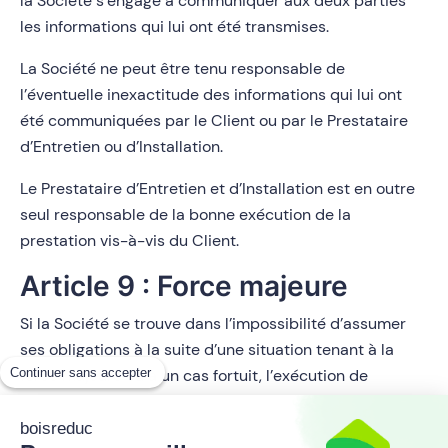
la Société s’engage à communiquer aux deux parties
les informations qui lui ont été transmises.
La Société ne peut être tenu responsable de
l’éventuelle inexactitude des informations qui lui ont
été communiquées par le Client ou par le Prestataire
d’Entretien ou d’Installation.
Le Prestataire d’Entretien et d’Installation est en outre
seul responsable de la bonne exécution de la
prestation vis-à-vis du Client.
Article 9 : Force majeure
Si la Société se trouve dans l’impossibilité d’assumer
ses obligations à la suite d’une situation tenant à la
Continuer sans accepter
force majeure ou à un cas fortuit, l’exécution de
l’obligation est suspendue à moins que le retard qui en
résulterait ne justifie la résolution du contrat. Si
boisreduc