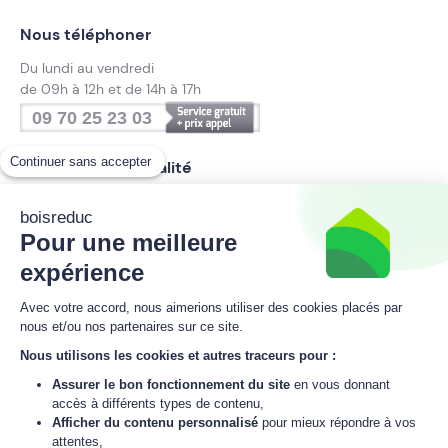
Nous téléphoner
Du lundi au vendredi
de 09h à 12h et de 14h à 17h
09 70 25 23 03
Continuer sans accepter
Suivez notre actualité
boisreduc
Pour une meilleure
Inscrivez-vous à la newsletter
expérience
boisreduc
Avec votre accord, nous aimerions utiliser des cookies placés par
nous et/ou nos partenaires sur ce site.
Nous utilisons les cookies et autres traceurs pour :
M'inscrire
Assurer le bon fonctionnement du site
en vous donnant
accès à différents types de contenu,
J'accepte
la politique de données personnelles
de boisreduc.
Afficher du contenu personnalisé
pour mieux répondre à vos
attentes,