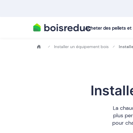
Acheter des pellets e
Installer un équipement bois
Install
Instal
La chaud
plus pe
pour cha