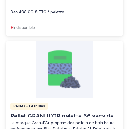
Dès 408,00 € TTC / palette
•
Indisponible
Pellets - Granulés
Pellet GRANUL'OR palette 66 sacs de
15kg
La marque Granul’Or propose des pellets de bois haute
performance, certifiés DINplus et ENplus A1. Fabriqués à