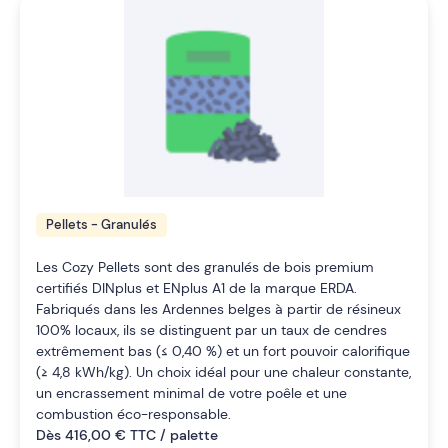
Pellets - Granulés
Pellet COZY palette 65 sacs de 15kg
Les Cozy Pellets sont des granulés de bois premium
certifiés DINplus et ENplus A1 de la marque ERDA.
Fabriqués dans les Ardennes belges à partir de résineux
100% locaux, ils se distinguent par un taux de cendres
extrêmement bas (≤ 0,40 %) et un fort pouvoir calorifique
(≥ 4,8 kWh/kg). Un choix idéal pour une chaleur constante,
un encrassement minimal de votre poêle et une
combustion éco-responsable.
Dès 416,00 € TTC / palette