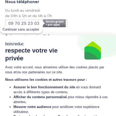
Nous téléphoner
Du lundi au vendredi
de 09h à 12h et de 14h à 17h
09 70 25 23 03
Continuer sans accepter
Suivez notre actualité
boisreduc
respecte votre vie
privée
Inscrivez-vous à la newsletter
Avec votre accord, nous aimerions utiliser des cookies placés par
boisreduc
nous et/ou nos partenaires sur ce site.
Nous utilisons les cookies et autres traceurs pour :
Assurer le bon fonctionnement du site
en vous donnant
M'inscrire
accès à différents types de contenu,
Afficher du contenu personnalisé
pour mieux répondre à vos
J'accepte
la politique de données personnelles
de boisreduc.
attentes,
Mesurer notre audience
pour améliorer votre expérience
utilisateur,