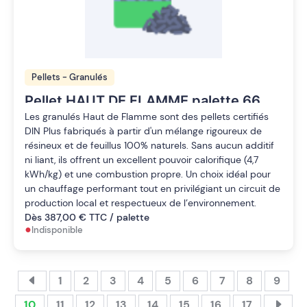
Pellets - Granulés
Pellet HAUT DE FLAMME palette 66
sacs de 15kg
Les granulés Haut de Flamme sont des pellets certifiés
DIN Plus fabriqués à partir d'un mélange rigoureux de
résineux et de feuillus 100% naturels. Sans aucun additif
ni liant, ils offrent un excellent pouvoir calorifique (4,7
kWh/kg) et une combustion propre. Un choix idéal pour
un chauffage performant tout en privilégiant un circuit de
production local et respectueux de l’environnement.
Dès 387,00 € TTC / palette
•
Indisponible
1
2
3
4
5
6
7
8
9
10
11
12
13
14
15
16
17