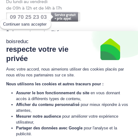
Du lundi au vendredi
de 09h à 12h et de 14h à 17h
09 70 25 23 03
Continuer sans accepter
Suivez notre actualité
boisreduc
respecte votre vie
privée
Inscrivez-vous à la newsletter
Avec votre accord, nous aimerions utiliser des cookies placés par
boisreduc
nous et/ou nos partenaires sur ce site.
Nous utilisons les cookies et autres traceurs pour :
Assurer le bon fonctionnement du site
en vous donnant
M'inscrire
accès à différents types de contenu,
Afficher du contenu personnalisé
pour mieux répondre à vos
J'accepte
la politique de données personnelles
de boisreduc.
attentes,
Mesurer notre audience
pour améliorer votre expérience
utilisateur,
Partager des données avec Google
pour l'analyse et la
© 2021 - 2026 boisreduc
publicité.
L'énergie est notre avenir,
économisons-là !