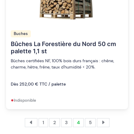
Buches
Bûches La Forestière du Nord 50 cm
palette 1,1 st
Bûches certifiées NF, 100% bois durs français : chêne,
charme, hêtre, frêne, taux d'humidité < 20%.
Dès 252,00 € TTC / palette
•
Indisponible
1
2
3
4
5