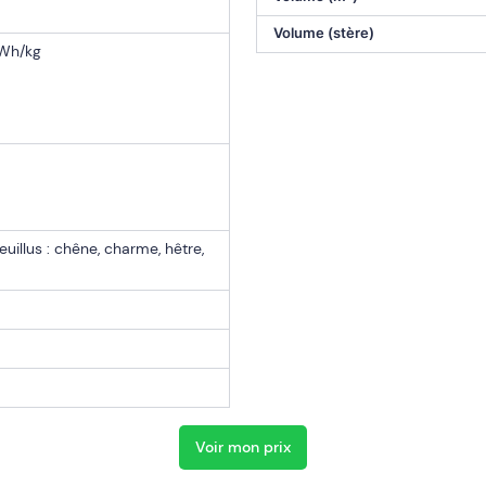
Volume (stère)
kWh/kg
uillus : chêne, charme, hêtre,
Voir mon prix