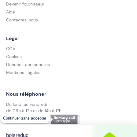
Devenir fournisseur
Aide
Contactez-nous
Légal
CGV
Cookies
Données personnelles
Mentions Légales
Nous téléphoner
Du lundi au vendredi
de 09h à 12h et de 14h à 17h
Continuer sans accepter
09 70 25 23 03
Suivez notre actualité
boisreduc