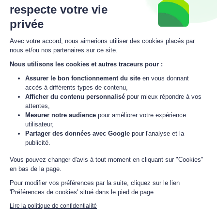
respecte votre vie
privée
Avec votre accord, nous aimerions utiliser des cookies placés par
Inscrivez-vous à la newsletter
nous et/ou nos partenaires sur ce site.
boisreduc
Nous utilisons les cookies et autres traceurs pour :
Assurer le bon fonctionnement du site
en vous donnant
accès à différents types de contenu,
Afficher du contenu personnalisé
pour mieux répondre à vos
M'inscrire
attentes,
Mesurer notre audience
pour améliorer votre expérience
J'accepte
la politique de données personnelles
de boisreduc.
utilisateur,
Partager des données avec Google
pour l'analyse et la
publicité.
© 2021 - 2026 boisreduc
L'énergie est notre avenir,
économisons-là !
Vous pouvez changer d'avis à tout moment en cliquant sur "Cookies"
en bas de la page.
Pour modifier vos préférences par la suite, cliquez sur le lien
'Préférences de cookies' situé dans le pied de page.
Paiement sécurisé
Lire la politique de confidentialité