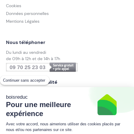
Cookies
Données personnelles
Mentions Légales
Nous téléphoner
Du lundi au vendredi
de 09h à 12h et de 14h à 17h
09 70 25 23 03
Continuer sans accepter
Suivez notre actualité
boisreduc
Pour une meilleure
Inscrivez-vous à la newsletter
expérience
boisreduc
Avec votre accord, nous aimerions utiliser des cookies placés par
nous et/ou nos partenaires sur ce site.