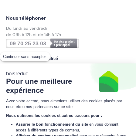
Nous téléphoner
Du lundi au vendredi
de 09h à 12h et de 14h à 17h
09 70 25 23 03
Continuer sans accepter
Suivez notre actualité
boisreduc
Pour une meilleure
Inscrivez-vous à la newsletter
expérience
boisreduc
Avec votre accord, nous aimerions utiliser des cookies placés par
nous et/ou nos partenaires sur ce site.
Nous utilisons les cookies et autres traceurs pour :
M'inscrire
Assurer le bon fonctionnement du site
en vous donnant
accès à différents types de contenu,
J'accepte
la politique de données personnelles
de boisreduc.
Afficher du contenu personnalisé
pour mieux répondre à vos