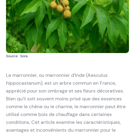
Source : Sora
Le marronnier, ou marronnier d’Inde (Aesculus
hippocastanum), est un arbre commun en France,
apprécié pour son ombrage et ses fleurs décoratives.
Bien qu’il soit souvent moins prisé que des essences
comme le chêne ou le charme, le marronnier peut être
utilisé comme bois de chauffage dans certaines
conditions. Cet article examine les caractéristiques,
avantages et inconvénients du marronnier pour le