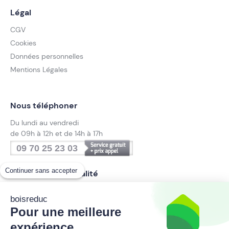
Légal
CGV
Cookies
Données personnelles
Mentions Légales
Nous téléphoner
Du lundi au vendredi
de 09h à 12h et de 14h à 17h
09 70 25 23 03
Continuer sans accepter
Suivez notre actualité
boisreduc
Pour une meilleure
Inscrivez-vous à la newsletter
expérience