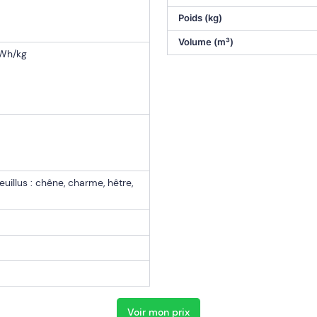
Poids (kg)
Volume (m³)
kWh/kg
uillus : chêne, charme, hêtre,
Voir mon prix