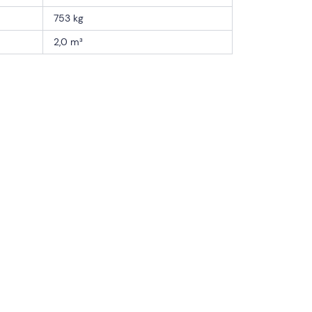
753 kg
2,0 m³