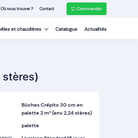
Commander
Où nous trouver ?
Contact
poêles et chaudières
Catalogue
Actualités
 stères)
Bûches Crépito 30 cm en
palette 2 m³ (env 2,24 stères)
palette
vraison