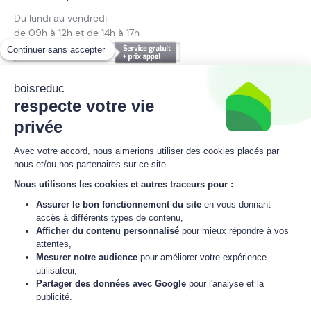
Du lundi au vendredi
de 09h à 12h et de 14h à 17h
Continuer sans accepter
09 70 25 23 03
Suivez notre actualité
boisreduc
respecte votre vie
privée
Avec votre accord, nous aimerions utiliser des cookies placés par
Inscrivez-vous à la newsletter
nous et/ou nos partenaires sur ce site.
boisreduc
Nous utilisons les cookies et autres traceurs pour :
Assurer le bon fonctionnement du site
en vous donnant
accès à différents types de contenu,
Afficher du contenu personnalisé
pour mieux répondre à vos
M'inscrire
attentes,
Mesurer notre audience
pour améliorer votre expérience
J'accepte
la politique de données personnelles
de boisreduc.
utilisateur,
Partager des données avec Google
pour l'analyse et la
publicité.
© 2021 - 2026 boisreduc