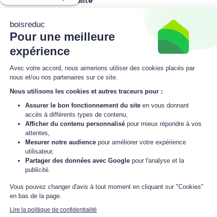
Suivez notre actualité
boisreduc
Pour une meilleure
Inscrivez-vous à la newsletter
expérience
boisreduc
Avec votre accord, nous aimerions utiliser des cookies placés par
nous et/ou nos partenaires sur ce site.
Nous utilisons les cookies et autres traceurs pour :
M'inscrire
Assurer le bon fonctionnement du site
en vous donnant
accès à différents types de contenu,
J'accepte
la politique de données personnelles
de boisreduc.
Afficher du contenu personnalisé
pour mieux répondre à vos
attentes,
Mesurer notre audience
pour améliorer votre expérience
utilisateur,
© 2021 - 2026 boisreduc
Partager des données avec Google
pour l'analyse et la
L'énergie est notre avenir,
économisons-là !
publicité.
Vous pouvez changer d'avis à tout moment en cliquant sur "Cookies"
en bas de la page.
Paiement sécurisé
Lire la politique de confidentialité