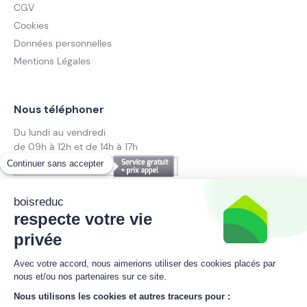
CGV
Cookies
Données personnelles
Mentions Légales
Nous téléphoner
Du lundi au vendredi
de 09h à 12h et de 14h à 17h
Continuer sans accepter
09 70 25 23 03
Suivez notre actualité
boisreduc
respecte votre vie
privée
Avec votre accord, nous aimerions utiliser des cookies placés par
Inscrivez-vous à la newsletter
nous et/ou nos partenaires sur ce site.
boisreduc
Nous utilisons les cookies et autres traceurs pour :