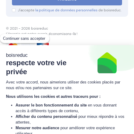
J'accepte
la politique de données personnelles
de boisreduc.
© 2021 - 2026 boisreduc
L'énergie est notre avenir,
économisons-là !
Continuer sans accepter
boisreduc
Paiement sécurisé
respecte votre vie
privée
Paiement sécurisé en 1x, 3x, 4x, 10x
Avec votre accord, nous aimerions utiliser des cookies placés par
nous et/ou nos partenaires sur ce site.
Nous utilisons les cookies et autres traceurs pour :
Assurer le bon fonctionnement du site
en vous donnant
accès à différents types de contenu,
Afficher du contenu personnalisé
pour mieux répondre à vos
attentes,
Mesurer notre audience
pour améliorer votre expérience
utilisateur,