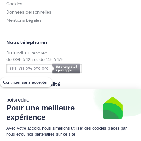
Cookies
Données personnelles
Mentions Légales
Nous téléphoner
Du lundi au vendredi
de 09h à 12h et de 14h à 17h
09 70 25 23 03
Continuer sans accepter
Suivez notre actualité
boisreduc
Pour une meilleure
Inscrivez-vous à la newsletter
expérience
boisreduc
Avec votre accord, nous aimerions utiliser des cookies placés par
nous et/ou nos partenaires sur ce site.