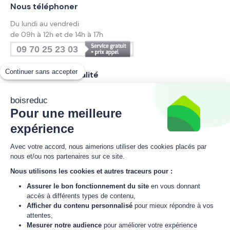
Nous téléphoner
Du lundi au vendredi
de 09h à 12h et de 14h à 17h
09 70 25 23 03
Continuer sans accepter
Suivez notre actualité
boisreduc
Pour une meilleure
Inscrivez-vous à la newsletter
expérience
boisreduc
Avec votre accord, nous aimerions utiliser des cookies placés par
nous et/ou nos partenaires sur ce site.
Nous utilisons les cookies et autres traceurs pour :
M'inscrire
Assurer le bon fonctionnement du site
en vous donnant
accès à différents types de contenu,
J'accepte
la politique de données personnelles
de boisreduc.
Afficher du contenu personnalisé
pour mieux répondre à vos
attentes,
Mesurer notre audience
pour améliorer votre expérience