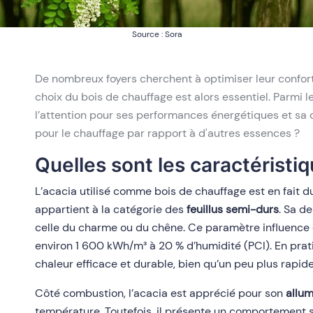
Source : Sora
De nombreux foyers cherchent à optimiser leur confort
choix du bois de chauffage est alors essentiel. Parmi l
l’attention pour ses performances énergétiques et sa d
pour le chauffage par rapport à d'autres essences ?
Quelles sont les caractéristiq
L’acacia utilisé comme bois de chauffage est en fait du
appartient à la catégorie des
feuillus semi-durs
. Sa d
celle du charme ou du chêne. Ce paramètre influence d
environ 1 600 kWh/m³ à 20 % d’humidité (PCI). En prati
chaleur efficace et durable, bien qu’un peu plus rapid
Côté combustion, l’acacia est apprécié pour son
allu
température. Toutefois, il présente un comportement s