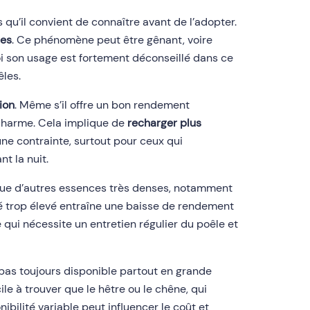
s qu’il convient de connaître avant de l’adopter.
les
. Ce phénomène peut être gênant, voire
i son usage est fortement déconseillé dans ce
êles.
ion
. Même s’il offre un bon rendement
charme. Cela implique de
recharger plus
ne contrainte, surtout pour ceux qui
t la nuit.
ue d’autres essences très denses, notamment
té trop élevé entraîne une baisse de rendement
 qui nécessite un entretien régulier du poêle et
t pas toujours disponible partout en grande
cile à trouver que le hêtre ou le chêne, qui
bilité variable peut influencer le coût et